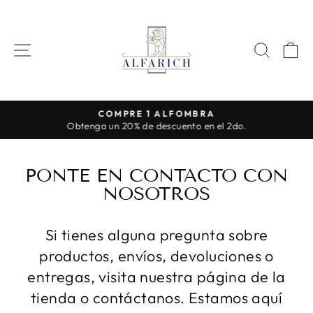
Ir
directamente
al
NAVEGACIÓN
BUSC
C
contenido
COMPRE 1 ALFOMBRA
Obtenga un 20% de descuento en el 2do.
diapositivas
pausa
PONTE EN CONTACTO CON
NOSOTROS
Si tienes alguna pregunta sobre
productos, envíos, devoluciones o
entregas, visita nuestra página de la
tienda o contáctanos. Estamos aquí